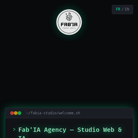
FR
/
EN
~/fabia-studio/welcome.sh
>
Fab'IA Agency — Studio Web &